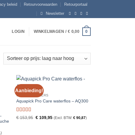
acy beleid
Retourvoorwaarden
Retourportaal
Newsletter
0
LOGIN
WINKELWAGEN /
€
0,00
esorteerd
p
rijs:
aag
aar
Aanbieding!
oog
WATER FLOSSERS
Aquapick Pro Care waterflos – AQ300
–
Gewaardeerd
Oorspronkelijke
Huidige
€
153,95
€
109,95
(Excl. BTW:
€
90,87
)
ouche
5
uit 5
prijs
prijs
was:
is:
€ 153,95.
€ 109,95.
1
)