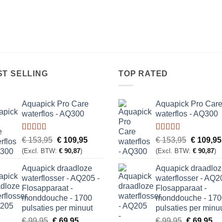
prijs
prijs
was:
is:
€ 99,95.
€ 69,95.
ST SELLING
TOP RATED
Aquapick Pro Care
Aquapick Pro Car
waterflos - AQ300
waterflos - AQ300
Gewaardeerd
Gewaardeerd
Oorspronkelijke
Huidige
Oorspron
€
153,95
€
109,95
€
153,95
€
109,95
5.00
uit 5
5.00
uit 5
prijs
prijs
prijs
(Excl. BTW:
€
90,87
)
(Excl. BTW:
€
90,87
)
was:
is:
was:
Aquapick draadloze
Aquapick draadlo
€ 153,95.
€ 109,95.
€ 153,95
waterflosser - AQ205 -
waterflosser - AQ2
Flosapparaat -
Flosapparaat -
monddouche - 1700
monddouche - 170
pulsaties per minuut
pulsaties per minu
Oorspronkelijke
Huidige
Oorspronk
Hu
€
99,95
€
69,95
€
99,95
€
69,95