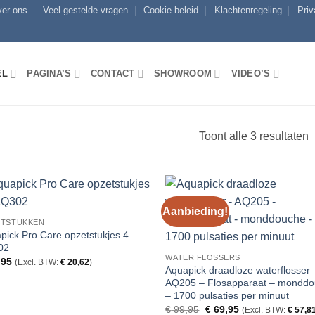
er ons
Veel gestelde vragen
Cookie beleid
Klachtenregeling
Priv
EL
PAGINA’S
CONTACT
SHOWROOM
VIDEO’S
G
Toont alle 3 resultaten
o
p
l
n
Aanbieding!
h
ETSTUKKEN
pick Pro Care opzetstukjes 4 –
02
WATER FLOSSERS
,95
(Excl. BTW:
€
20,62
)
Aquapick draadloze waterflosser 
AQ205 – Flosapparaat – mondd
– 1700 pulsaties per minuut
Oorspronkelijke
Huidige
€
99,95
€
69,95
(Excl. BTW:
€
57,8