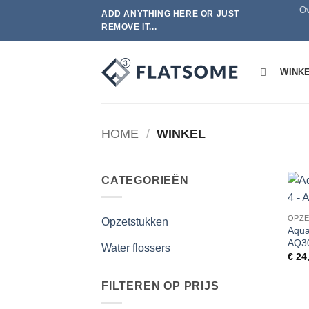
Ga
Ov
ADD ANYTHING HERE OR JUST
naar
REMOVE IT...
inhoud
WINK
HOME
/
WINKEL
CATEGORIEËN
OPZ
Opzetstukken
Aqua
AQ3
Water flossers
€
24
FILTEREN OP PRIJS