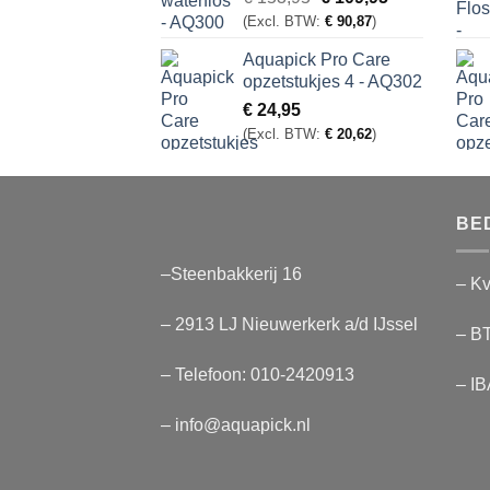
5.00
uit 5
prijs
prijs
(Excl. BTW:
€
90,87
)
was:
is:
Aquapick Pro Care
€ 153,95.
€ 109,95.
opzetstukjes 4 - AQ302
€
24,95
(Excl. BTW:
€
20,62
)
BE
–Steenbakkerij 16
– Kv
– 2913 LJ Nieuwerkerk a/d IJssel
– B
– Telefoon:
010-2420913
– I
– info@aquapick.nl