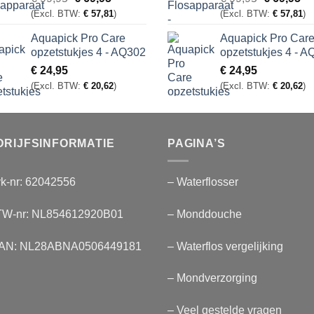
prijs
prijs
prijs
pri
(Excl. BTW:
€
57,81
)
(Excl. BTW:
€
57,81
)
was:
is:
was:
is:
Aquapick Pro Care
Aquapick Pro Car
€ 99,95.
€ 69,95.
€ 99,95.
€ 
opzetstukjes 4 - AQ302
opzetstukjes 4 - 
€
24,95
€
24,95
(Excl. BTW:
€
20,62
)
(Excl. BTW:
€
20,62
)
DRIJFSINFORMATIE
PAGINA’S
k-nr: 62042556
– Waterflosser
TW-nr: NL854612920B01
– Monddouche
BAN: NL28ABNA0506449181
– Waterflos vergelijking
– Mondverzorging
– Veel gestelde vragen