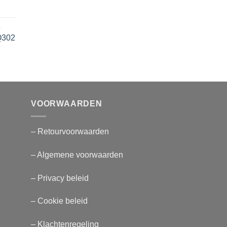
js
e
69,95.
AQ302
VOORWAARDEN
– Retourvoorwaarden
– Algemene voorwaarden
– Privacy beleid
– Cookie beleid
– Klachtenregeling