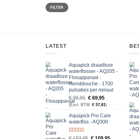
Min.
Max.
FILTER
prijs
prijs
LATEST
BE
Aquapick draadloze
waterflosser - AQ205 -
Flosapparaat -
monddouche - 1700
pulsaties per minuut
Oorspronkelijke
Huidige
€
99,95
€
69,95
prijs
prijs
(Excl. BTW:
€
57,81
)
was:
is:
Aquapick Pro Care
€ 99,95.
€ 69,95.
waterflos - AQ300
Gewaardeerd
Oorspronkelijke
Huidige
€
153,95
€
109,95