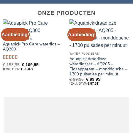
ONZE PRODUCTEN
Aanbieding!
Aanbieding!
WATER FLOSSERS
Aquapick Pro Care waterflos –
AQ300
WATER FLOSSERS
Aquapick draadloze
waterflosser – AQ205 –
Gewaardeerd
Oorspronkelijke
Huidige
€
153,95
€
109,95
prijs
prijs
5
uit 5
Flosapparaat – monddouche –
(Excl. BTW:
€
90,87
)
was:
is:
1700 pulsaties per minuut
€ 153,95.
€ 109,95.
Oorspronkelijke
Huidige
€
99,95
€
69,95
prijs
prijs
(Excl. BTW:
€
57,81
)
was:
is:
€ 99,95.
€ 69,95.
VOORDELEN VAN DE