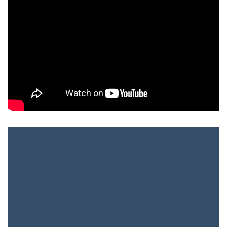
WAAROM
WATERFLOSSEN?
Door het gebruik van water onder hoge druk worden
voedselresten en tandplak op moeilijk bereikbare plekken beter
verwijderd dan met traditioneel flossen.