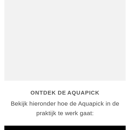
AQUAPICK
Grondige reiniging van de tanden en de rand van het
tandvlees
Verminderd het voorkomen van bloedend tandvlees
Gaat slechte adem tegen
Een fris gevoel na iedere flosbeurt
Een sneller en effectief alternatief van het traditionele flossen
Maakt minder geluid dan de meeste waterflossers
ONTDEK DE AQUAPICK
Bekijk hieronder hoe de Aquapick in de
praktijk te werk gaat: