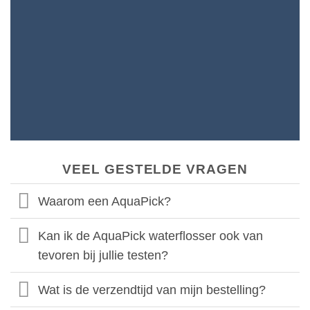
Effectiever dan normaal flossen
Minder belastend voor het tandvlees
Draagt bij aan een gezondere mondhygiëne
Voorkomt tandvleesproblemen zoals gingivitis.
VEEL GESTELDE VRAGEN
Waarom een AquaPick?
Kan ik de AquaPick waterflosser ook van
tevoren bij jullie testen?
Wat is de verzendtijd van mijn bestelling?