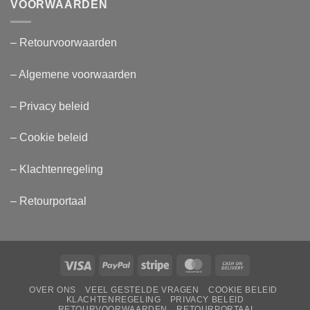
VOORWAARDEN
– Retourvoorwaarden
– Algemene voorwaarden
– Privacy beleid
– Cookie beleid
– Klachtenregeling
– Retourportaal
Visa
PayPal
Stripe
MasterCard
Cash
On
OVER ONS
VEEL GESTELDE VRAGEN
COOKIE BELEID
Delivery
KLACHTENREGELING
PRIVACY BELEID
RETOURVOORWAARDEN
RETOURPORTAAL