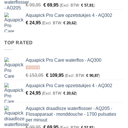
Oorspronkelijke
Huidige
€
99,95
€
69,95
(Excl. BTW:
€
57,81
)
prijs
prijs
Aquapick Pro Care opzetstukjes 4 - AQ302
was:
is:
€
24,95
€ 99,95.
€ 69,95.
(Excl. BTW:
€
20,62
)
TOP RATED
Aquapick Pro Care waterflos - AQ300
Gewaardeerd
Oorspronkelijke
Huidige
€
153,95
€
109,95
(Excl. BTW:
€
90,87
)
5.00
uit 5
prijs
prijs
Aquapick Pro Care opzetstukjes 4 - AQ302
was:
is:
€
24,95
€ 153,95.
€ 109,95.
(Excl. BTW:
€
20,62
)
Aquapick draadloze waterflosser - AQ205 -
Flosapparaat - monddouche - 1700 pulsaties
per minuut
Oorspronkelijke
Huidige
€
99,95
€
69,95
(Excl. BTW:
€
57,81
)