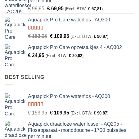
per minuut
Oorspronkelijke
Huidige
€
99,95
€
69,95
(Excl. BTW:
€
57,81
)
prijs
prijs
Aquapick Pro Care waterflos - AQ300
was:
is:
€ 99,95.
€ 69,95.
Gewaardeerd
Oorspronkelijke
Huidige
€
153,95
€
109,95
(Excl. BTW:
€
90,87
)
5.00
uit 5
prijs
prijs
Aquapick Pro Care opzetstukjes 4 - AQ302
was:
is:
€
24,95
€ 153,95.
€ 109,95.
(Excl. BTW:
€
20,62
)
BEST SELLING
Aquapick Pro Care waterflos - AQ300
Gewaardeerd
Oorspronkelijke
Huidige
€
153,95
€
109,95
(Excl. BTW:
€
90,87
)
5.00
uit 5
prijs
prijs
Aquapick draadloze waterflosser - AQ205 -
was:
is:
Flosapparaat - monddouche - 1700 pulsaties
€ 153,95.
€ 109,95.
per minuut