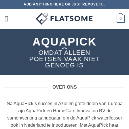
Ga
ADD ANYTHING HERE OR JUST REMOVE IT...
naar
inhoud
0
AQUAPICK
OMDAT ALLEEN
POETSEN VAAK NIET
GENOEG IS
OVER ONS
Na AquaPick’s succes in Azië en grote delen van Europa
zijn AquaPick en HomeCare Innovation BV de
samenwerking aangegaan om de AquaPick waterflosser
ook in Nederland te introduceren! Met AquaPick haar