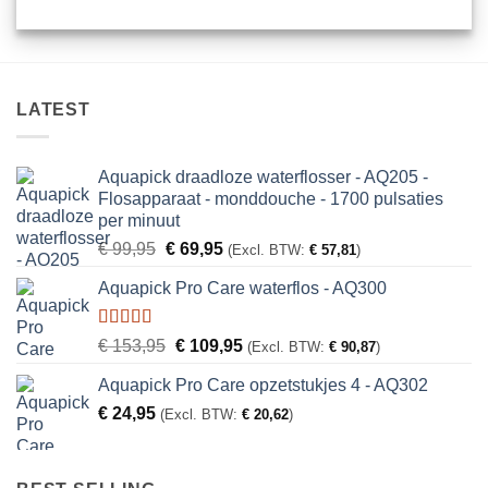
LATEST
Aquapick draadloze waterflosser - AQ205 -
Flosapparaat - monddouche - 1700 pulsaties
per minuut
Oorspronkelijke
Huidige
€
99,95
€
69,95
(Excl. BTW:
€
57,81
)
prijs
prijs
Aquapick Pro Care waterflos - AQ300
was:
is:
€ 99,95.
€ 69,95.
Gewaardeerd
Oorspronkelijke
Huidige
€
153,95
€
109,95
(Excl. BTW:
€
90,87
)
5.00
uit 5
prijs
prijs
Aquapick Pro Care opzetstukjes 4 - AQ302
was:
is:
€
24,95
€ 153,95.
€ 109,95.
(Excl. BTW:
€
20,62
)