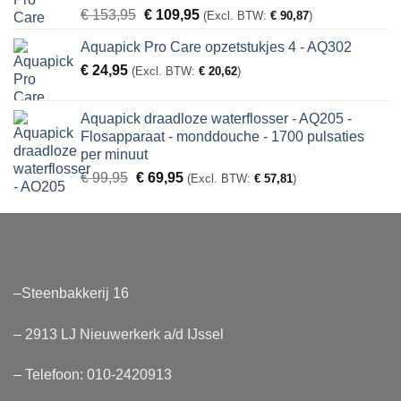
Gewaardeerd
Oorspronkelijke
Huidige
€
153,95
€
109,95
(Excl. BTW:
€
90,87
)
5.00
uit 5
prijs
prijs
Aquapick Pro Care opzetstukjes 4 - AQ302
was:
is:
€
24,95
€ 153,95.
€ 109,95.
(Excl. BTW:
€
20,62
)
Aquapick draadloze waterflosser - AQ205 -
Flosapparaat - monddouche - 1700 pulsaties
per minuut
Oorspronkelijke
Huidige
€
99,95
€
69,95
(Excl. BTW:
€
57,81
)
prijs
prijs
was:
is:
€ 99,95.
€ 69,95.
–Steenbakkerij 16
– 2913 LJ Nieuwerkerk a/d IJssel
– Telefoon:
010-2420913