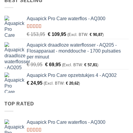
BEST SELLING
Aquapick Pro Care waterflos - AQ300
Gewaardeerd
Oorspronkelijke
Huidige
€
153,95
€
109,95
(Excl. BTW:
€
90,87
)
5.00
uit 5
prijs
prijs
Aquapick draadloze waterflosser - AQ205 -
was:
is:
Flosapparaat - monddouche - 1700 pulsaties
€ 153,95.
€ 109,95.
per minuut
Oorspronkelijke
Huidige
€
99,95
€
69,95
(Excl. BTW:
€
57,81
)
prijs
prijs
Aquapick Pro Care opzetstukjes 4 - AQ302
was:
is:
€
24,95
€ 99,95.
€ 69,95.
(Excl. BTW:
€
20,62
)
TOP RATED
Aquapick Pro Care waterflos - AQ300