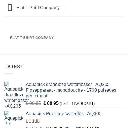
Flat T-Shirt Company
FLAT T-SHIRT COMPANY
LATEST
Aquapick draadloze waterflosser - AQ205 -
Flosapparaat - monddouche - 1700 pulsaties
per minuut
Oorspronkelijke
Huidige
€
99,95
€
69,95
(Excl. BTW:
€
57,81
)
prijs
prijs
Aquapick Pro Care waterflos - AQ300
was:
is:
€ 99,95.
€ 69,95.
Gewaardeerd