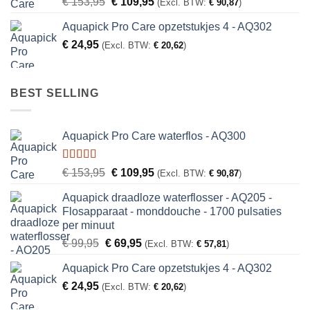
Oorspronkelijke
Huidige
€
153,95
€
109,95
(Excl. BTW:
€
90,87
)
5.00
uit 5
prijs
prijs
Aquapick Pro Care opzetstukjes 4 - AQ302
was:
is:
€
24,95
€ 153,95.
€ 109,95.
(Excl. BTW:
€
20,62
)
BEST SELLING
Aquapick Pro Care waterflos - AQ300
Gewaardeerd
Oorspronkelijke
Huidige
€
153,95
€
109,95
(Excl. BTW:
€
90,87
)
5.00
uit 5
prijs
prijs
Aquapick draadloze waterflosser - AQ205 -
was:
is:
Flosapparaat - monddouche - 1700 pulsaties
€ 153,95.
€ 109,95.
per minuut
Oorspronkelijke
Huidige
€
99,95
€
69,95
(Excl. BTW:
€
57,81
)
prijs
prijs
Aquapick Pro Care opzetstukjes 4 - AQ302
was:
is:
€
24,95
€ 99,95.
€ 69,95.
(Excl. BTW:
€
20,62
)