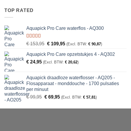
TOP RATED
Aquapick Pro Care waterflos - AQ300
Gewaardeerd
Oorspronkelijke
Huidige
€
153,95
€
109,95
(Excl. BTW:
€
90,87
)
5.00
uit 5
prijs
prijs
Aquapick Pro Care opzetstukjes 4 - AQ302
was:
is:
€
24,95
€ 153,95.
€ 109,95.
(Excl. BTW:
€
20,62
)
Aquapick draadloze waterflosser - AQ205 -
Flosapparaat - monddouche - 1700 pulsaties
per minuut
Oorspronkelijke
Huidige
€
99,95
€
69,95
(Excl. BTW:
€
57,81
)
prijs
prijs
was:
is:
€ 99,95.
€ 69,95.